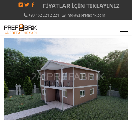
FİYATLAR İÇİN
TIKLAYINIZ
+90 462 224 2 224
info@2aprefabrik.com