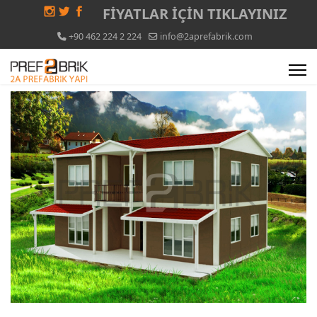
FİYATLAR İÇİN
TIKLAYINIZ
+90 462 224 2 224
info@2aprefabrik.com