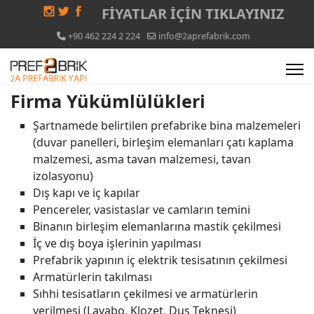
FİYATLAR İÇİN
TIKLAYINIZ
+90 462 224 2 224
info@2aprefabrik.com
Firma Yükümlülükleri
Şartnamede belirtilen prefabrike bina malzemeleri
(duvar panelleri, birleşim elemanları çatı kaplama
malzemesi, asma tavan malzemesi, tavan
izolasyonu)
Dış kapı ve iç kapılar
Pencereler, vasistaslar ve camların temini
Binanın birleşim elemanlarına mastik çekilmesi
İç ve dış boya işlerinin yapılması
Prefabrik yapının iç elektrik tesisatının çekilmesi
Armatürlerin takılması
Sıhhi tesisatların çekilmesi ve armatürlerin
verilmesi (Lavabo, Klozet, Duş Teknesi)